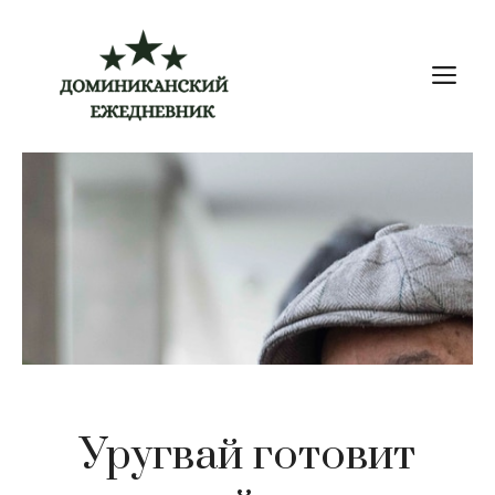
Перейти
к
М
содержимому
Уругвай готовит