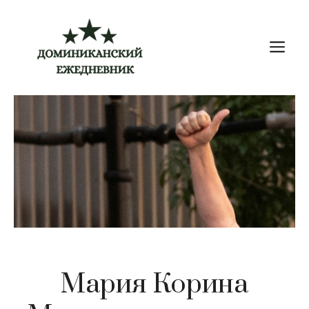
Перейти
к
М
содержимому
Мария Корина