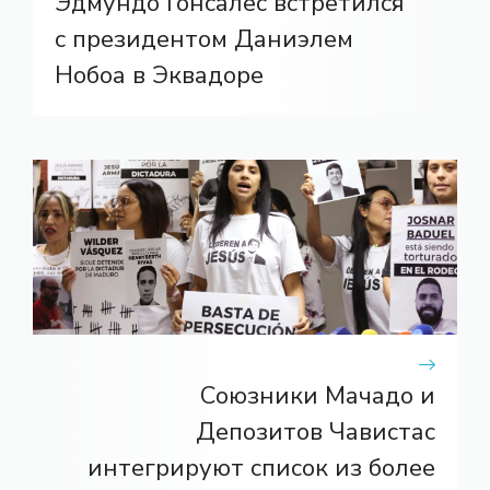
Эдмундо Гонсалес встретился
с президентом Даниэлем
Нобоа в Эквадоре
Союзники Мачадо и
Депозитов Чавистас
интегрируют список из более