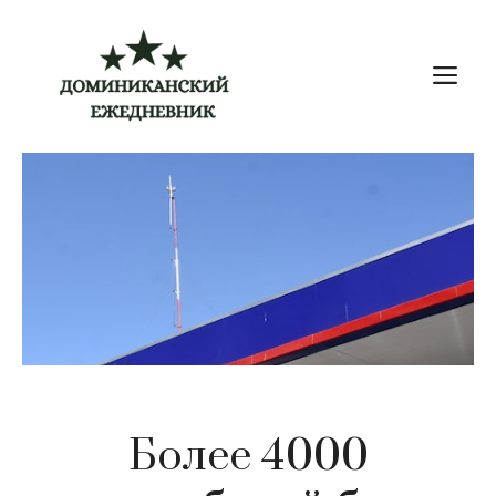
Перейти
к
М
содержимому
Более 4000