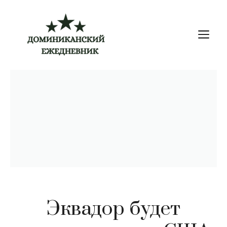
Перейти
к
М
содержимому
Эквадор будет