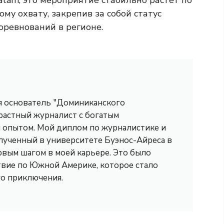
Latam, это мероприятие стабильно растет по
му охвату, закрепив за собой статус
оревнований в регионе.
 я основатель "Доминиканского
трастный журналист с богатым
опытом. Мой диплом по журналистике и
лученный в университете Буэнос-Айреса в
рвым шагом в моей карьере. Это было
вие по Южной Америке, которое стало
го приключения.