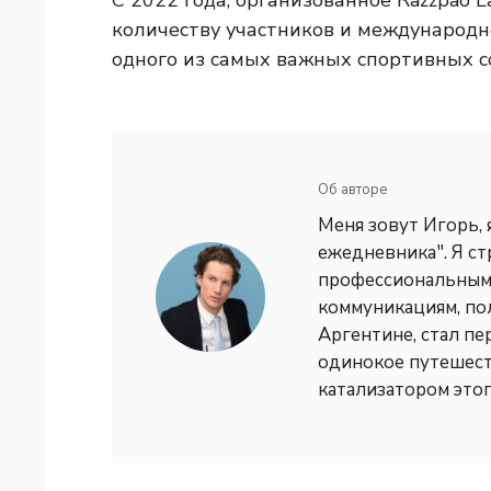
С 2022 года, организованное Razzpao 
количеству участников и международно
одного из самых важных спортивных с
Об авторе
Меня зовут Игорь,
ежедневника". Я с
профессиональным 
коммуникациям, по
Аргентине, стал пе
одинокое путешест
катализатором это