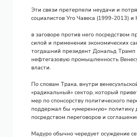
Эти связи претерпели неудачи и потр
социалистов Уго Чавеса (1999-2013) и
в заговоре против него посредством 
силой и применения экономических сан
тогдашний президент Дональд Трамп 
нефтегазовую промышленность Венесу
власти.
По словам Трака, внутри венесуэльско
«радикальный» сектор, который приве
мер по спонсорству политического пере
поддержал бы «умеренную» политику д
посредством переговоров и соглашени
Мадуро обычно чередует осуждение с