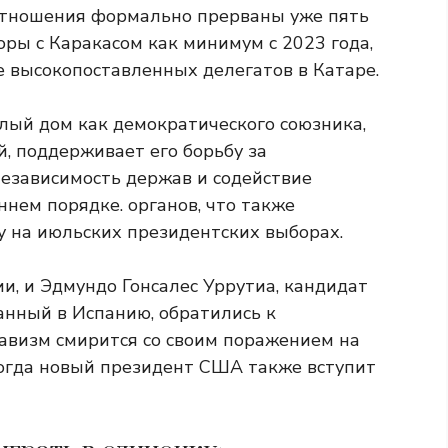
отношения формально прерваны уже пять
ры с Каракасом как минимум с 2023 года,
че высокопоставленных делегатов в Катаре.
елый дом как демократического союзника,
й, поддерживает его борьбу за
независимость держав и содействие
нем порядке. органов, что также
у на июльских президентских выборах.
и, и Эдмундо Гонсалес Уррутиа, кандидат
анный в Испанию, обратились к
чавизм смирится со своим поражением на
 когда новый президент США также вступит