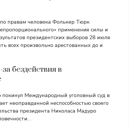
по правам человека Фолькер Тюрк
непропорционального» применения силы и
езультатов президентских выборов 28 июля
ить всех произвольно арестованных до и
-за бездействия в
е
 покинул Международный уголовный суд в
итает неоправданной неспособностью своего
ельства президента Николаса Мадуро
овечности. .