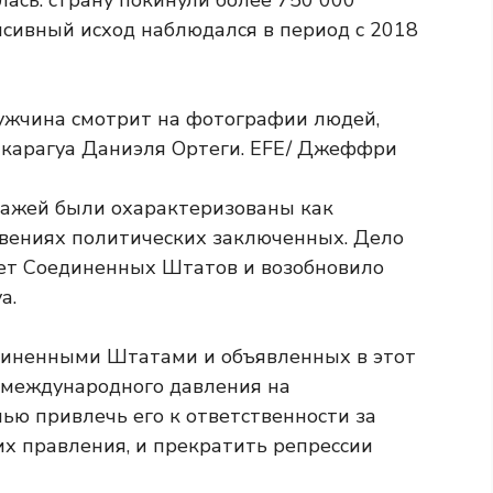
лась: страну покинули более 750 000
нсивный исход наблюдался в период с 2018
ражей были охарактеризованы как
овениях политических заключенных. Дело
ет Соединенных Штатов и возобновило
а.
диненными Штатами и объявленных в этот
 международного давления на
ью привлечь его к ответственности за
их правления, и прекратить репрессии