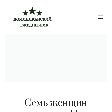
Перейти
к
М
содержимому
Семь женщин