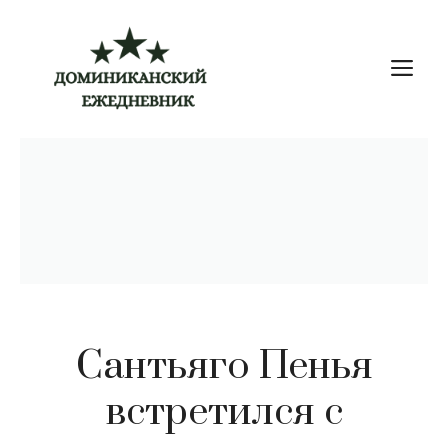
Перейти
к
М
содержимому
Сантьяго Пенья
встретился с