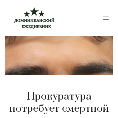
Перейти
к
М
содержимому
Прокуратура
потребует смертной