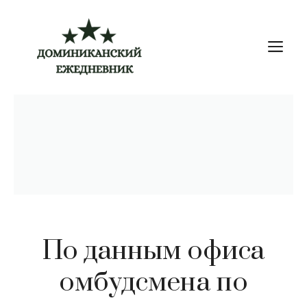
Перейти
к
М
содержимому
По данным офиса
омбудсмена по