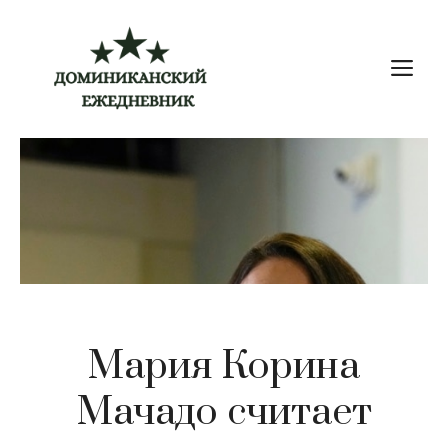
Перейти
к
М
содержимому
Мария Корина
Мачадо считает