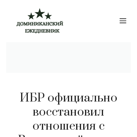
Перейти
к
М
содержимому
ИБР официально
восстановил
отношения с