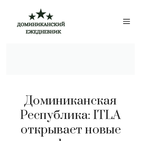
Перейти
к
М
содержимому
Доминиканская
Республика: ITLA
открывает новые