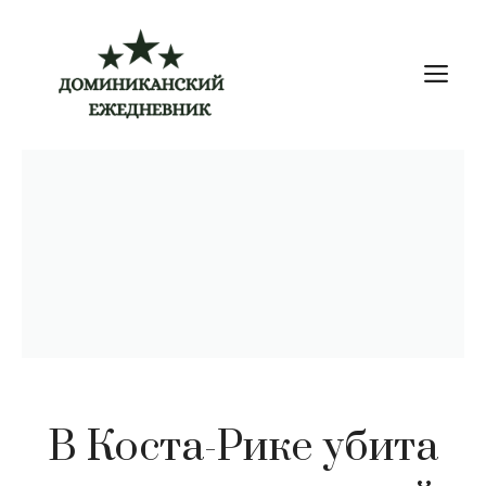
Перейти
к
М
содержимому
В Коста-Рике убита