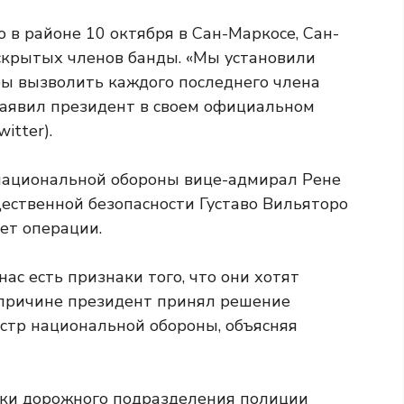
о в районе 10 октября в Сан-Маркосе, Сан-
скрытых членов банды. «Мы установили
бы вызволить каждого последнего члена
 заявил президент в своем официальном
itter).
национальной обороны вице-адмирал Рене
ественной безопасности Густаво Вильяторо
ет операции.
ас есть признаки того, что они хотят
й причине президент принял решение
истр национальной обороны, объясняя
ики дорожного подразделения полиции