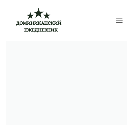
Перейти
к
М
содержимому