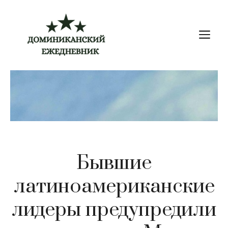
Перейти
к
М
содержимому
Бывшие
латиноамериканские
лидеры предупредили