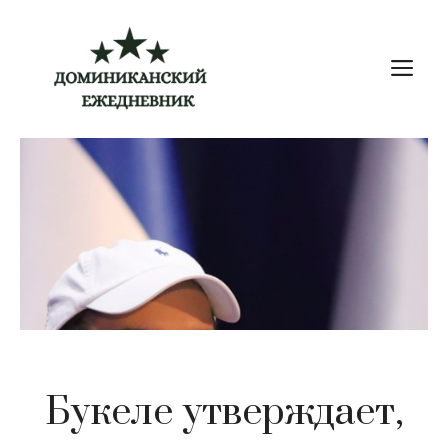
Перейти
к
М
содержимому
Букеле утверждает,