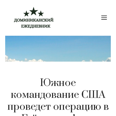
Перейти
к
М
содержимому
Южное
командование США
проведет операцию в