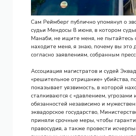
Сам Реймберг публично упомянул о зв
судьи Мендосы 8 июня, в котором судья
Манаби, не ищите меня, не пытайтесь с
находите меня, я знаю, почему вы это д
согласно заявлениям, собранным пресс
Ассоциация магистратов и судей Эква
«решительное отрицание» убийства, п
показывает уязвимость, в которой нах
сталкиваются с «давлением, угрозами
обязанностей независимо и мужествен
эквадорское государство, Министерств
приняли срочные меры, чтобы гарант
правосудия, а также провести исчерп