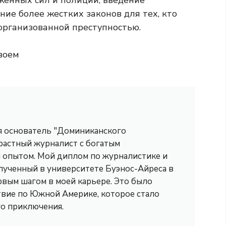
женных сил и полиции, введение
ие более жестких законов для тех, кто
 организованной преступностью.
воем
 я основатель "Доминиканского
трастный журналист с богатым
опытом. Мой диплом по журналистике и
лученный в университете Буэнос-Айреса в
рвым шагом в моей карьере. Это было
вие по Южной Америке, которое стало
го приключения.