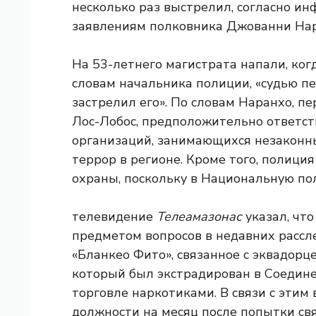
несколько раз выстрелил, согласно и
заявлениям полковника Джованни Нар
На 53-летнего магистрата напали, ког
словам начальника полиции, «судью п
застрелил его». По словам Наранхо, п
Лос-Лобос, предположительно ответст
организаций, занимающихся незаконн
террор в регионе. Кроме того, полици
охраны, поскольку в Национальную по
телевидение
Телеамазонас
указал, чт
предметом вопросов в недавних рассл
«Бланкео Фито», связанное с эквадор
который был экстрадирован в Соедине
торговле наркотиками. В связи с этим
должности на месяц после попытки св