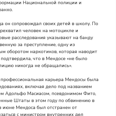
нформации Национальной полиции и
анхо.
да он сопровождал своих детей в школу. По
ерехватил человек на мотоцикле и
ервые расследования указывают на банду
венную за преступление, одну из
ым оборотом наркотиков, которая наводит
я подтвердила, что в Мендосе «не было
лицию никогда не обращались».
о профессиональная карьера Мендосы была
едованиях, включая дело под названием
цем Адольфо Масиасом, псевдонимом Фито,
нные Штаты в этом году по обвинению в
 в июне Мендоса был отстранен от
язаться с министром внутренних дел