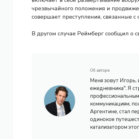
включает в себя развертывание воору
чрезвычайного положения и продвижен
совершает преступления, связанные с
В другом случае Реймберг сообщил о с
Об авторе
Меня зовут Игорь,
ежедневника". Я с
профессиональным 
коммуникациям, по
Аргентине, стал пе
одинокое путешест
катализатором это