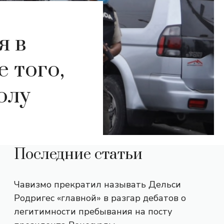
я в
е того,
олу
Последние статьи
Чавизмо прекратил называть Дельси
Родригес «главной» в разгар дебатов о
легитимности пребывания на посту