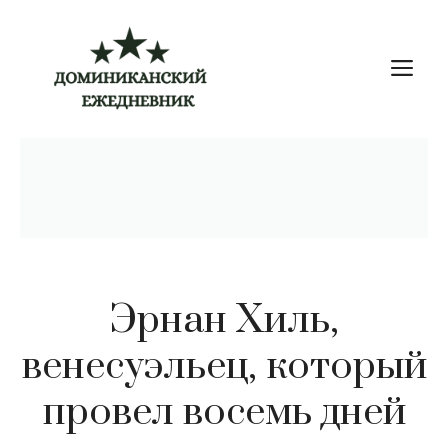
Перейти
к
М
содержимому
Эрнан Хиль,
венесуэльец, который
провел восемь дней