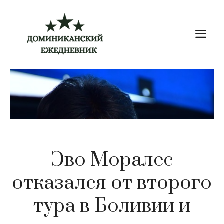
Перейти
к
М
содержимому
Эво Моралес
отказался от второго
тура в Боливии и