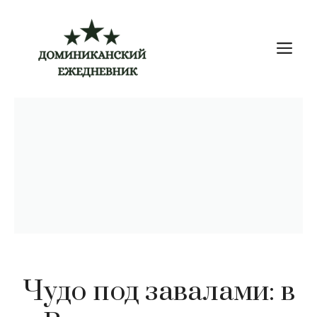
Перейти
к
М
содержимому
Чудо под завалами: в