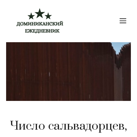
Перейти
к
М
содержимому
Число сальвадорцев,