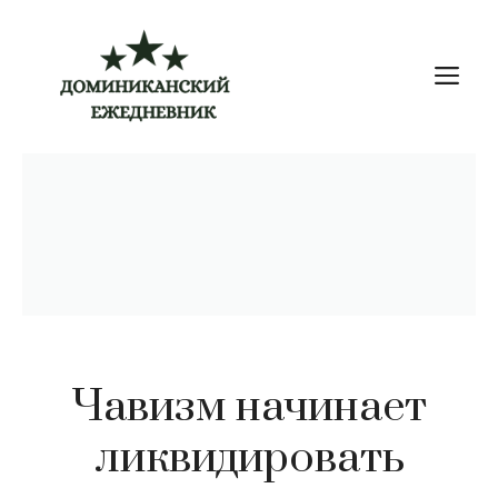
Перейти
к
М
содержимому
Чавизм начинает
ликвидировать