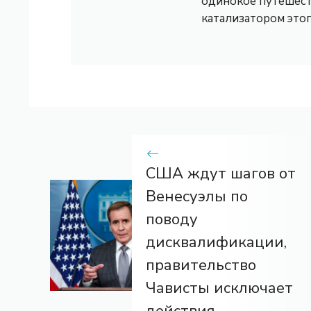
одинокое путешест
катализатором это
США ждут шагов от
Венесуэлы по
поводу
дисквалификации,
правительство
Чависты исключает
действия