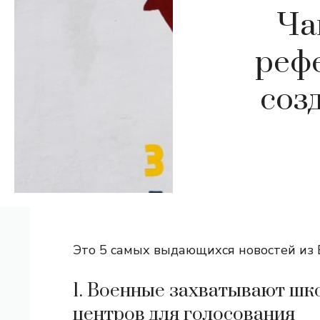
Ча
рефе
соз
Это 5 самых выдающихся новостей из В
1. Военные захватывают шко
центров для голосования