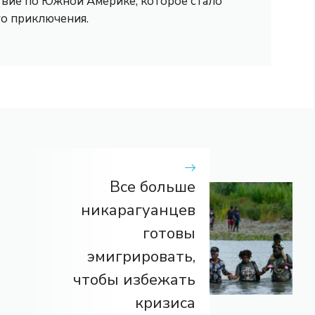
вие по Южной Америке, которое стало
го приключения.
Все больше
никарагуанцев
готовы
эмигрировать,
чтобы избежать
кризиса