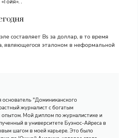
Гойя». .
егодня
е составляет Bs за доллар, в то время
а, являющегося эталоном в неформальной
 я основатель "Доминиканского
трастный журналист с богатым
опытом. Мой диплом по журналистике и
лученный в университете Буэнос-Айреса в
рвым шагом в моей карьере. Это было