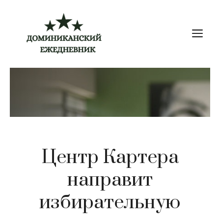
Перейти
к
М
содержимому
Центр Картера
направит
избирательную