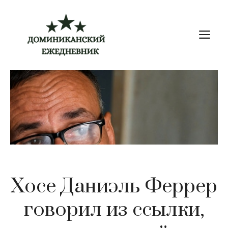
Перейти
к
М
содержимому
Хосе Даниэль Феррер
говорил из ссылки,