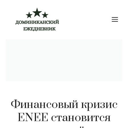
Перейти
к
М
содержимому
Финансовый кризис
ENEE становится