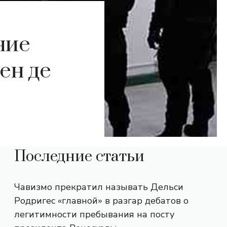
ние
ен де
Последние статьи
Чавизмо прекратил называть Дельси
Родригес «главной» в разгар дебатов о
легитимности пребывания на посту