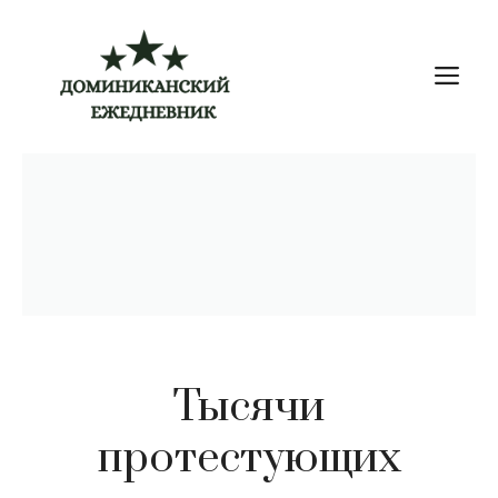
Перейти
к
М
содержимому
Тысячи
протестующих