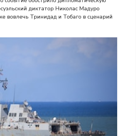
то событие обострило дипломатическую
несуэльский диктатор Николас Мадуро
е вовлечь Тринидад и Тобаго в сценарий