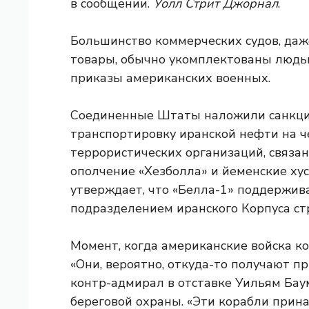
в сообщении.
Уолл Стрит Джорнал
.
Большинство коммерческих судов, даж
товары, обычно укомплектованы людьм
приказы американских военных.
Соединенные Штаты наложили санкции
транспортировку иранской нефти на 
террористических организаций, связан
ополчение «Хезболла» и йеменские х
утверждает, что «Белла-1» поддержива
подразделением иранского Корпуса ст
Момент, когда американские войска к
«Они, вероятно, откуда-то получают при
контр-адмирал в отставке Уильям Ба
береговой охраны. «Эти корабли прин