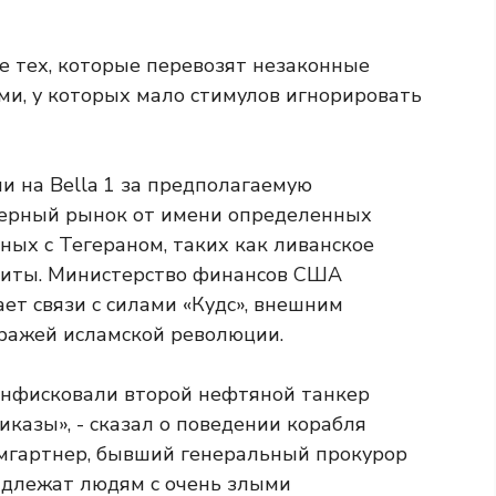
е тех, которые перевозят незаконные
и, у которых мало стимулов игнорировать
 на Bella 1 за предполагаемую
черный рынок от имени определенных
ных с Тегераном, таких как ливанское
уситы. Министерство финансов США
ет связи с силами «Кудс», внешним
ражей исламской революции.
онфисковали второй нефтяной танкер
казы», ​​- сказал о поведении корабля
умгартнер, бывший генеральный прокурор
адлежат людям с очень злыми