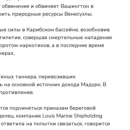
т обвинения и обвиняет Вашингтон в
оить природные ресурсы Венесуэлы.
е силы в Карибском бассейне, возобновив
ятилетия, совершая смертельные нападения
оротом наркотиков, а в последнее время
керах.
тяных танкера, перевозивших
ь на основной источник дохода Мадуро. В
опротивления.
ется подчиняться приказам береговой
елец, компания Louis Marine Shipholding
е ответила на попытки связаться, говорится