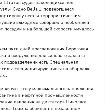
х Штатов судов, находящихся под
элы. Судно Bella 1, подвергшееся
портировку нефти террористическим
инувшие выходные совершило необычный
от посадки и на большой скорости умчалось
чем пяти дней преследования Береговая
ка и вооружение для силового захвата
ых подразделений есть Специальная
е силы, специализирующиеся на абордаже
нал
.
озможную точку максимального напряжения
арантина в нефтяной промышленности
азание давления на диктатора Николаса
альда Трампа обвиняет в незаконном