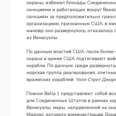
охраны, избежал блокады Соединенны
санкциями и работающих вокруг Венесу
санкциям за предположительно транс
организациям, признанным США, в м
маневр: оно развернулось, отказалось 
из Венесуэлы.
По данным властей США, после более 
охрана и армия США подтягивают войс
корабля. По данным, среди развернут
морская группа реагирования, элитны
вражеских кораблей.
Уолл Стрит Джор
Поиски Bella 1 представляют собой в
для Соединенных Штатов в рамках к
Венесуэлы, меры, направленной на ок
Мадуро, которого администрация Дон