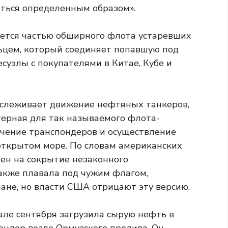
ться определенным образом».
яется частью обширного флота устаревших
ьцем, который соединяет попавшую под
есуэлы с покупателями в Китае, Кубе и
тслеживает движение нефтяных танкеров,
ктерная для так называемого флота-
ючение транспондеров и осуществление
открытом море. По словам американских
лен на сокрытие незаконного
также плавала под чужим флагом,
йане, но власти США отрицают эту версию.
чале сентября загрузила сырую нефть в