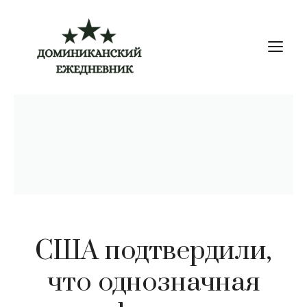
Перейти
к
М
содержимому
США подтвердили,
что однозначная