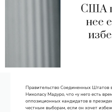
США п
нее 
избе
Правительство Соединенных Штатов в
Николасу Мадуро, что «у него есть вр
оппозиционных кандидатов в президен
честным выборам, если он хочет избе