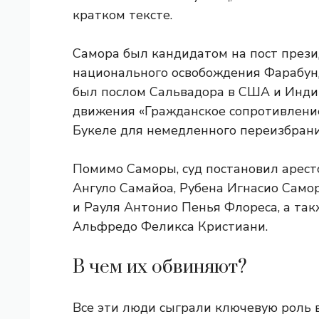
кратком тексте.
Самора был кандидатом на пост през
национального освобождения Фарабун
был послом Сальвадора в США и Индии
движения «Гражданское сопротивление
Букеле для немедленного переизбрани
Помимо Саморы, суд постановил арест
Ангуло Самайоа, Рубена Игнасио Само
и Рауля Антонио Пенья Флореса, а та
Альфредо Феликса Кристиани.
В чем их обвиняют?
Все эти люди сыграли ключевую роль 