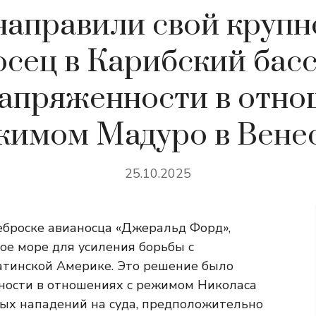
аправили свой круп
осец в Карибский басс
апряженности в отн
жимом Мадуро в Вене
25.10.2025
реброске авианосца «Джеральд Форд»,
ое море для усиления борьбы с
атинской Америке. Это решение было
ности в отношениях с режимом Николаса
ных нападений на суда, предположительно