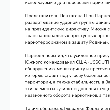
используемые для перевозки наркотик
Представитель Пентагона Шон Парнелл
развертывание ударной группы авианос
на президентскую директиву. Миссия 
транснациональных преступных органи
наркотерроризмом в защиту Родины», 
Парнелл пояснил, что усиленное прису
Южного командования США (USSOUTH
обнаружению, мониторингу и пресечен
которые ставят под угрозу безопасно
территории, а также стабильность в З
эти элементы «усилят и дополнят су
незаконного оборота наркотиков, а т
Таким образом, «Джеральд Форд» и ег