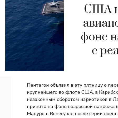
США н
авиан
фоне н
с ре
Пентагон объявил в эту пятницу о пе
крупнейшего во флоте США, в Карибск
незаконным оборотом наркотиков в Л
принято на фоне возросшей напряжен
Мадуро в Венесуэле после серии воен