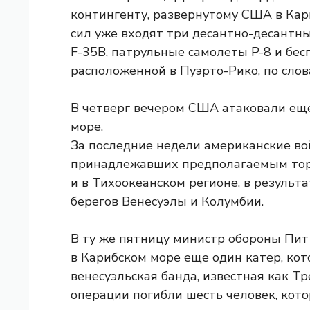
контингенту, развернутому США в Кари
сил уже входят три десантно-десантн
F-35B, патрульные самолеты P-8 и бес
расположенной в Пуэрто-Рико, по сло
В четверг вечером США атаковали еще
море.
За последние недели американские во
принадлежавших предполагаемым торг
и в Тихоокеанском регионе, в результа
берегов Венесуэлы и Колумбии.
В ту же пятницу министр обороны Пит
в Карибском море еще один катер, кот
венесуэльская банда, известная как Тр
операции погибли шесть человек, кот