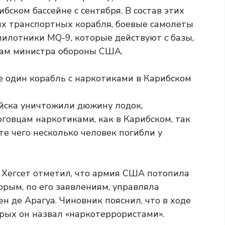
бском бассейне с сентября. В состав этих
ых транспортных корабля, боевые самолеты
пилотники MQ-9, которые действуют с базы,
вам министра обороны США.
 один корабль с наркотиками в Карибском
йска уничтожили дюжину лодок,
овцам наркотиками, как в Карибском, так
те чего несколько человек погибли у
 Хегсет отметил, что армия США потопила
орым, по его заявлениям, управляла
ен де Арагуа. Чиновник пояснил, что в ходе
орых он назвал «наркотеррористами».