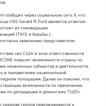
ов.
 сообщил через социальную сеть X, что
ца USS Gerald R. Ford является ответом
состоит из «ликвидации
заций (ТКО) и борьбы с
согласно заявлению представителя.
тствие сил США в зоне ответственности
COM) повысит возможности страны по
ию незаконных субъектов и деятельности,
сть и процветание национальной
ападном полушарии. Далее он пояснил, что
ществующие возможности по пресечению
акже по деградации и демонтажу ТШО».
о ударная группа присоединяются к