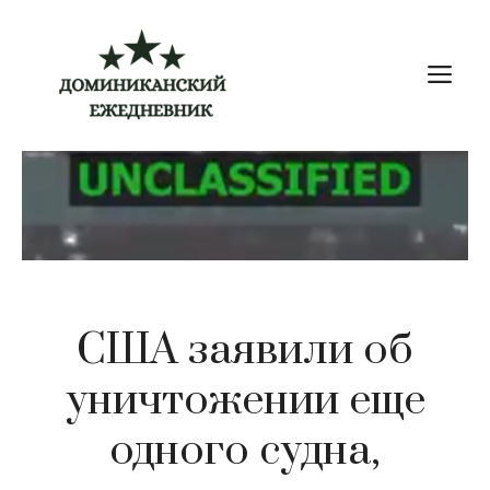
Перейти
к
М
содержимому
США заявили об
уничтожении еще
одного судна,