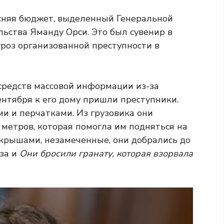
ясняя бюджет, выделенный Генеральной
ьства Яманду Орси. Это был сувенир в
гроз организованной преступности в
 средств массовой информации из-за
сентября к его дому пришли преступники.
и и перчатками. Из грузовика они
 метров, которая помогла им подняться на
 крышами, незамеченные, они добрались до
за и
Они бросили гранату, которая взорвала