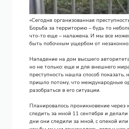
«Сегодня организованная преступност
Борьба за территорию – будь то небо
что-то еще – налажена. И мы все мож
быть побочным ущербом от незаконног
Нападение на дом высшего авторитета 
но не только: еще и для внешнего мир
преступность нашла способ показать, н
пришло потому, что международные ор
разобраться в его ситуации.
Планировалось проникновение через к
следить за мной 11 сентября и делали 
дни они следили за мной, с опекой или
как бы мы ни защищались, если у них 