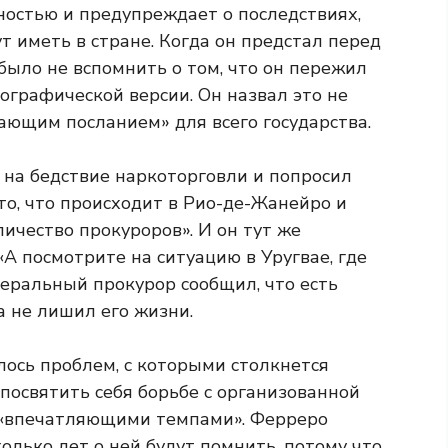
ностью и предупреждает о последствиях,
 иметь в стране. Когда он предстал перед
было не вспомнить о том, что он пережил
нографической версии. Он назвал это не
сающим посланием» для всего государства.
на бедствие наркоторговли и попросил
то, что происходит в Рио-де-Жанейро и
личество прокуроров». И он тут же
 «А посмотрите на ситуацию в Уругвае, где
неральный прокурор сообщил, что есть
а не лишил его жизни.
лось проблем, с которыми столкнется
 посвятить себя борьбе с организованной
я «впечатляющими темпами». Ферреро
олько лет о ней будут помнить, потому что