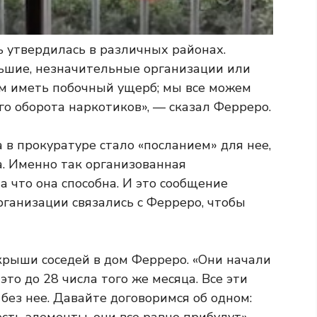
ь утвердилась в различных районах.
льшие, незначительные организации или
ем иметь побочный ущерб; мы все можем
о оборота наркотиков», — сказал Ферреро.
в прокуратуре стало «посланием» для нее,
а. Именно так организованная
а что она способна. И это сообщение
ганизации связались с Ферреро, чтобы
рыши соседей в дом Ферреро. «Они начали
это до 28 числа того же месяца. Все эти
 без нее. Давайте договоримся об одном:
есть элементы, они все равно прибудут», —