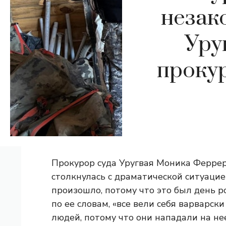
незак
Уру
прокур
Прокурор суда Уругвая Моника Феррер
столкнулась с драматической ситуацие
произошло, потому что это был день ро
по ее словам, «все вели себя варварски
людей, потому что они нападали на не