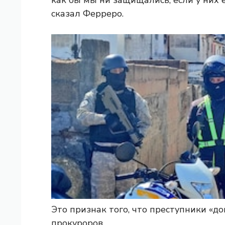
сказал Ферреро.
Это признак того, что преступники «д
прокуроров.