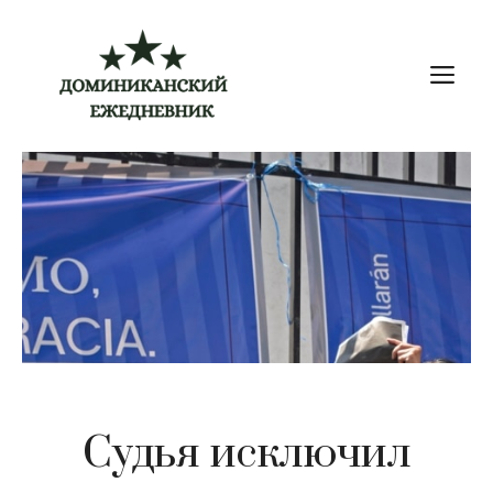
Перейти
к
М
содержимому
Судья исключил