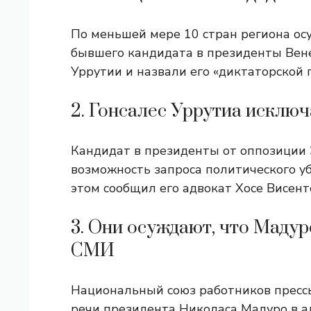
По меньшей мере 10 стран региона осу
бывшего кандидата в президенты Вене
Уррутии и назвали его «диктаторской п
2. Гонсалес Уррутиа исклю
Кандидат в президенты от оппозиции 
возможность запроса политического уб
этом сообщил его адвокат Хосе Висенте
3. Они осуждают, что Маду
СМИ
Национальный союз работников пресс
речи президента Николаса Мадуро в а