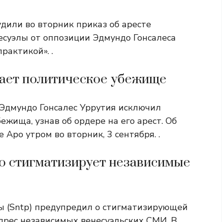
дили во вторник приказ об аресте
суэлы от оппозиции Эдмундо Гонсалеса
рактикой». .
чает политическое убежище
Эдмундо Гонсалес Уррутия исключил
ежища, узнав об ордере на его арест. Об
 Аро утром во вторник, 3 сентября. .
ро стигматизирует независимые
ы (Sntp) предупредил о стигматизирующей
дрес независимых венесуэльских СМИ. В