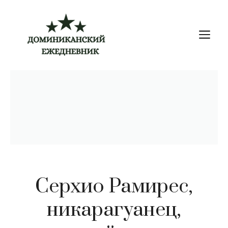
Перейти
к
М
содержимому
Серхио Рамирес,
никарагуанец,