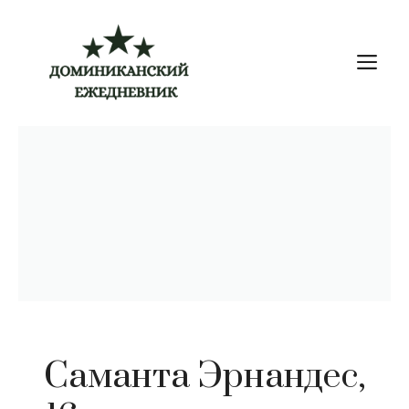
Перейти
к
М
содержимому
Саманта Эрнандес,