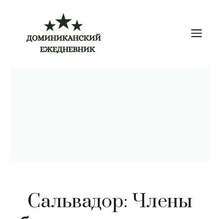
Перейти
к
М
содержимому
Сальвадор: Члены