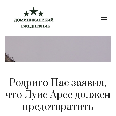
Перейти
к
М
содержимому
Родриго Пас заявил,
что Луис Арсе должен
предотвратить