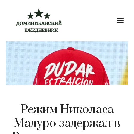
Перейти
к
М
содержимому
Режим Николаса
Мадуро задержал в