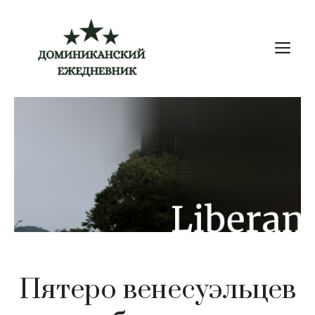
Перейти
к
М
содержимому
Пятеро венесуэльцев